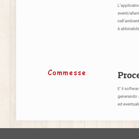
L'applicativ
eventi/alla
nell'ambient
è abbinabile
Proce
E' il softwa
generando an
ed eventualm