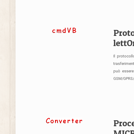
Prot
lettO
Il protocol
trasferiment
può essere 
GSM/GPRS/
Proce
MIC