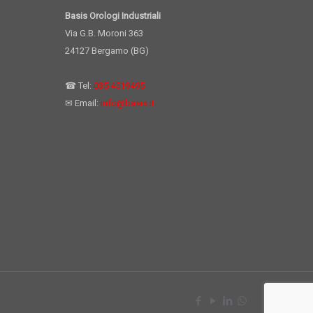
Basis Orologi Industriali
Via G.B. Moroni 363
24127 Bergamo (BG)
☎ Tel:
035 4519495
✉ Email:
info@basis.it