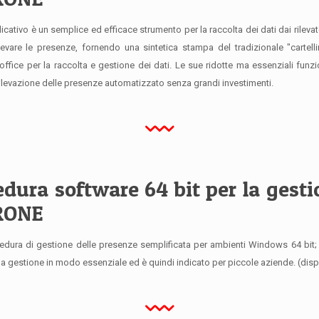
cativo è un semplice ed efficace strumento per la raccolta dei dati dai rileva
ilevare le presenze, fornendo una sintetica stampa del tradizionale "cartelli
 office per la raccolta e gestione dei dati. Le sue ridotte ma essenziali funz
rilevazione delle presenze automatizzato senza grandi investimenti.
dura software 64 bit per la gest
RONE
dura di gestione delle presenze semplificata per ambienti Windows 64 bit; 
la gestione in modo essenziale ed è quindi indicato per piccole aziende. (dis