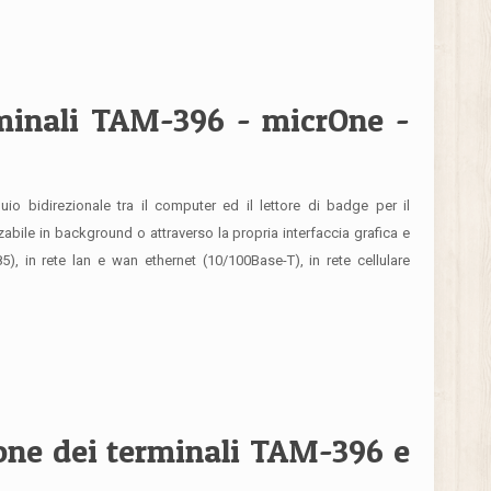
rminali TAM-396 - micrOne -
io bidirezionale tra il computer ed il lettore di badge per il
zabile in background o attraverso la propria interfaccia grafica e
), in rete lan e wan ethernet (10/100Base-T), in rete cellulare
ione dei terminali TAM-396 e