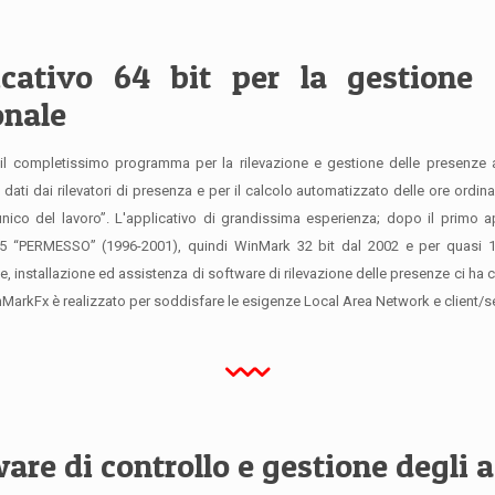
icativo 64 bit per la gestione 
onale
il completissimo programma per la rilevazione e gestione delle presenze 
 dati dai rilevatori di presenza e per il calcolo automatizzato delle ore ordin
unico del lavoro”. L'applicativo di grandissima esperienza; dopo il primo 
“PERMESSO” (1996-2001), quindi WinMark 32 bit dal 2002 e per quasi 10 a
ne, installazione ed assistenza di software di rilevazione delle presenze ci h
nMarkFx è realizzato per soddisfare le esigenze Local Area Network e client/
are di controllo e gestione degli 