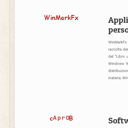
Appl
pers
WinMarkFx 
raccolta dei
del “Libro 
Windows 95 
distribuzio
materia; Wi
Softw