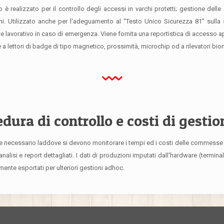
o è realizzato per il controllo degli accessi in varchi protetti; gestione dell
rmi. Utilizzato anche per l'adeguamento al “Testo Unico Sicurezza 81” sulla s
e lavorativo in caso di emergenza. Viene fornita una reportistica di accesso ap
 a lettori di badge di tipo magnetico, prossimità, microchip od a rilevatori biom
dura di controllo e costi di gesti
re necessario laddove si devono monitorare i tempi ed i costi delle commesse di
alisi e report dettagliati. I dati di produzioni imputati dall'hardware (termina
ente esportati per ulteriori gestioni adhoc.