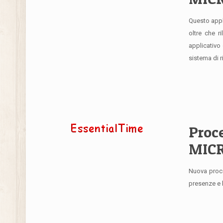
Questo appli
oltre che r
applicativo
sistema di 
Proce
MIC
Nuova proce
presenze e 